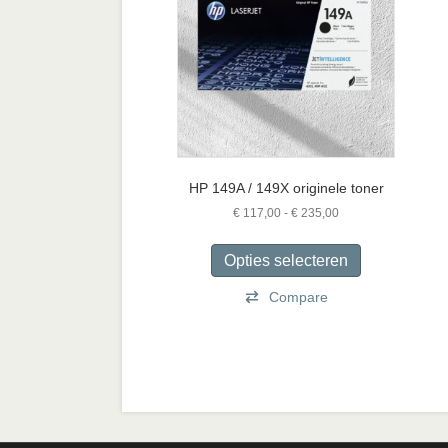
HP 149A / 149X originele toner
Prijsklasse:
€
117,00
-
€
235,00
€ 117,00
Dit
tot
product
Opties selecteren
€ 235,00
heeft
Compare
meerdere
variaties.
Deze
optie
kan
gekozen
worden
op