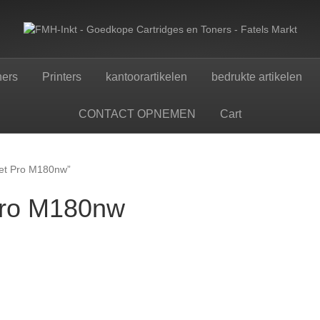
ners
Printers
kantoorartikelen
bedrukte artikelen
CONTACT OPNEMEN
Cart
Jet Pro M180nw”
Pro M180nw