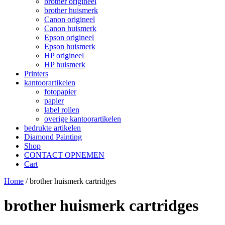
brother origineel
brother huismerk
Canon origineel
Canon huismerk
Epson origineel
Epson huismerk
HP origineel
HP huismerk
Printers
kantoorartikelen
fotopapier
papier
label rollen
overige kantoorartikelen
bedrukte artikelen
Diamond Painting
Shop
CONTACT OPNEMEN
Cart
Home
/ brother huismerk cartridges
brother huismerk cartridges