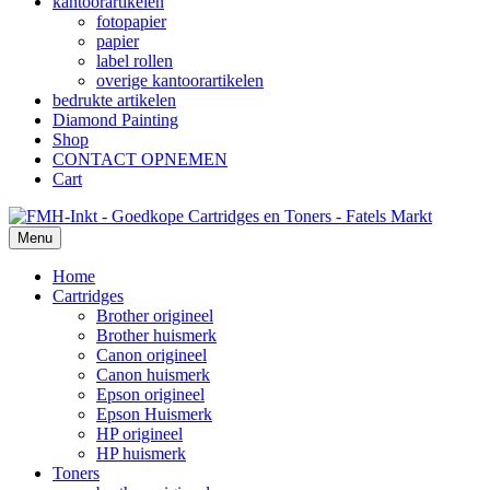
kantoorartikelen
fotopapier
papier
label rollen
overige kantoorartikelen
bedrukte artikelen
Diamond Painting
Shop
CONTACT OPNEMEN
Cart
Menu
Home
Cartridges
Brother origineel
Brother huismerk
Canon origineel
Canon huismerk
Epson origineel
Epson Huismerk
HP origineel
HP huismerk
Toners