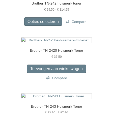
Brother TN-242 huismerk toner
kan
gekozen
Prijsklasse:
€
29,50
-
€
114,95
€ 29,50
worden
Dit
tot
op
product
Opties selecteren
Compare
€ 114,95
de
heeft
productpagina
meerdere
variaties.
Deze
optie
Brother TN-2420 Huismerk Toner
kan
gekozen
€
37,50
worden
op
Toevoegen aan winkelwagen
de
productpagina
Compare
Brother TN-243 Huismerk Toner
Prijsklasse:
€
22,50
-
€
87,50