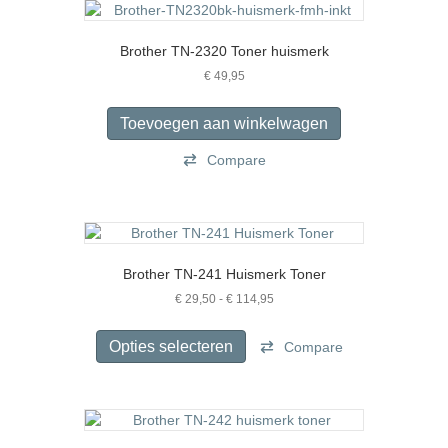
Brother TN-2320 Toner huismerk
€
49,95
Toevoegen aan winkelwagen
Compare
Brother TN-241 Huismerk Toner
Prijsklasse:
€
29,50
-
€
114,95
€ 29,50
Dit
tot
product
Opties selecteren
Compare
€ 114,95
heeft
meerdere
variaties.
Deze
optie