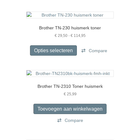
Brother TN-230 huismerk toner
Prijsklasse:
€
29,50
-
€
114,95
€ 29,50
Dit
tot
product
Opties selecteren
Compare
€ 114,95
heeft
meerdere
variaties.
Deze
optie
Brother TN-2310 Toner huismerk
kan
gekozen
€
25,99
worden
op
Toevoegen aan winkelwagen
de
productpagina
Compare