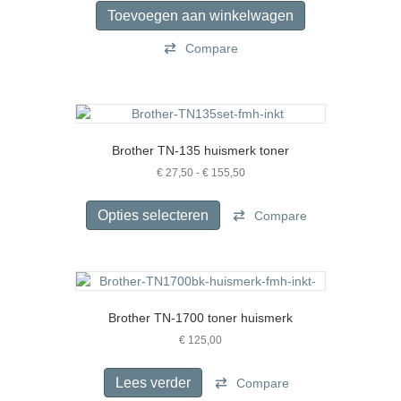
Toevoegen aan winkelwagen
Compare
Brother TN-135 huismerk toner
Prijsklasse:
€
27,50
-
€
155,50
€ 27,50
Dit
tot
product
Opties selecteren
Compare
€ 155,50
heeft
meerdere
variaties.
Deze
optie
Brother TN-1700 toner huismerk
kan
gekozen
€
125,00
worden
op
Lees verder
Compare
de