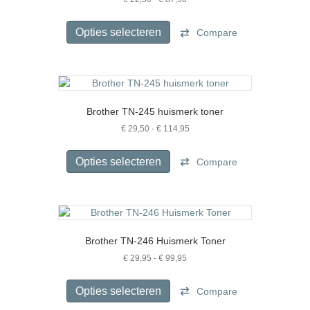
€ 22,50
Dit
tot
product
Opties selecteren
Compare
€ 87,50
heeft
meerdere
variaties.
Deze
optie
Brother TN-245 huismerk toner
kan
gekozen
Prijsklasse:
€
29,50
-
€
114,95
€ 29,50
worden
Dit
tot
op
product
Opties selecteren
Compare
€ 114,95
de
heeft
productpagina
meerdere
variaties.
Deze
optie
Brother TN-246 Huismerk Toner
kan
gekozen
Prijsklasse:
€
29,95
-
€
99,95
€ 29,95
worden
Dit
tot
op
product
Opties selecteren
Compare
€ 99,95
de
heeft