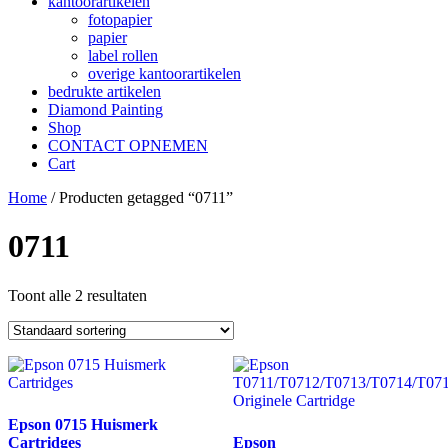
kantoorartikelen
fotopapier
papier
label rollen
overige kantoorartikelen
bedrukte artikelen
Diamond Painting
Shop
CONTACT OPNEMEN
Cart
Home
/ Producten getagged “0711”
0711
Toont alle 2 resultaten
Epson 0715 Huismerk
Cartridges
Epson