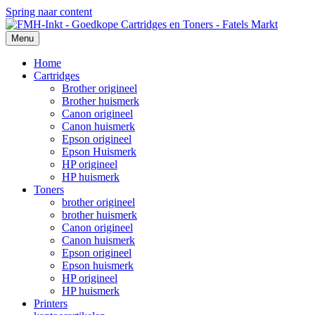
Spring naar content
Menu
Home
Cartridges
Brother origineel
Brother huismerk
Canon origineel
Canon huismerk
Epson origineel
Epson Huismerk
HP origineel
HP huismerk
Toners
brother origineel
brother huismerk
Canon origineel
Canon huismerk
Epson origineel
Epson huismerk
HP origineel
HP huismerk
Printers