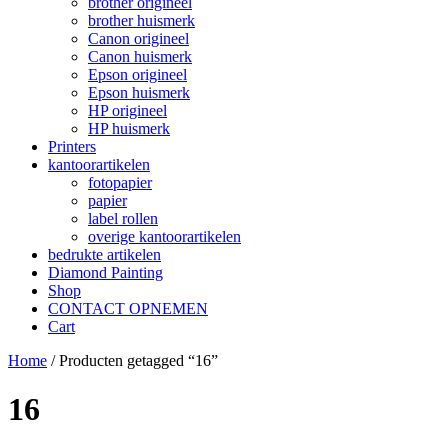
brother origineel
brother huismerk
Canon origineel
Canon huismerk
Epson origineel
Epson huismerk
HP origineel
HP huismerk
Printers
kantoorartikelen
fotopapier
papier
label rollen
overige kantoorartikelen
bedrukte artikelen
Diamond Painting
Shop
CONTACT OPNEMEN
Cart
Home
/ Producten getagged “16”
16