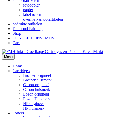
kantoorartikelen
fotopapier
papier
label rollen
overige kantoorartikelen
bedrukte artikelen
Diamond Painting
Shop
CONTACT OPNEMEN
Cart
Menu
Home
Cartridges
Brother origineel
Brother huismerk
Canon origineel
Canon huismerk
Epson origineel
Epson Huismerk
HP origineel
HP huismerk
Toners