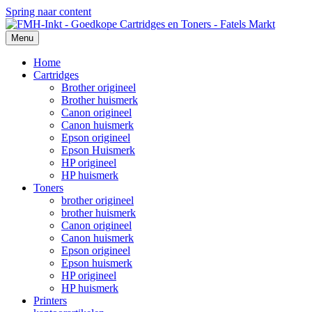
Spring naar content
Menu
Home
Cartridges
Brother origineel
Brother huismerk
Canon origineel
Canon huismerk
Epson origineel
Epson Huismerk
HP origineel
HP huismerk
Toners
brother origineel
brother huismerk
Canon origineel
Canon huismerk
Epson origineel
Epson huismerk
HP origineel
HP huismerk
Printers