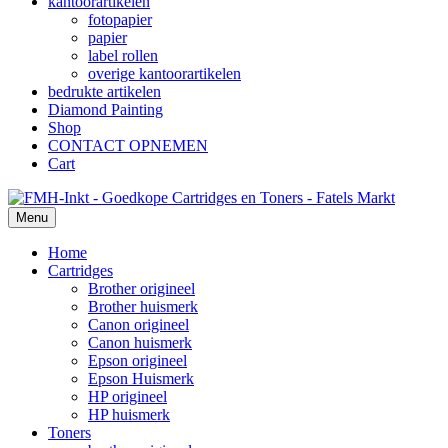
kantoorartikelen
fotopapier
papier
label rollen
overige kantoorartikelen
bedrukte artikelen
Diamond Painting
Shop
CONTACT OPNEMEN
Cart
Menu
Home
Cartridges
Brother origineel
Brother huismerk
Canon origineel
Canon huismerk
Epson origineel
Epson Huismerk
HP origineel
HP huismerk
Toners