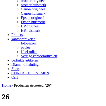
brother origineel
brother huismerk
Canon origineel
Canon huismerk
Epson origineel
Epson huismerk
HP origineel
HP huismerk
Printers
kantoorartikelen
fotopapier
papier
label rollen
overige kantoorartikelen
bedrukte artikelen
Diamond Painting
Shop
CONTACT OPNEMEN
Cart
Home
/ Producten getagged “26”
26