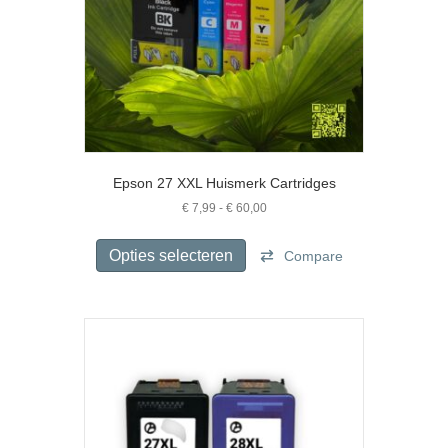
Epson 27 XXL Huismerk Cartridges
Prijsklasse:
€
7,99
-
€
60,00
€ 7,99
Dit
tot
product
Opties selecteren
Compare
€ 60,00
heeft
meerdere
variaties.
Deze
optie
kan
gekozen
worden
op