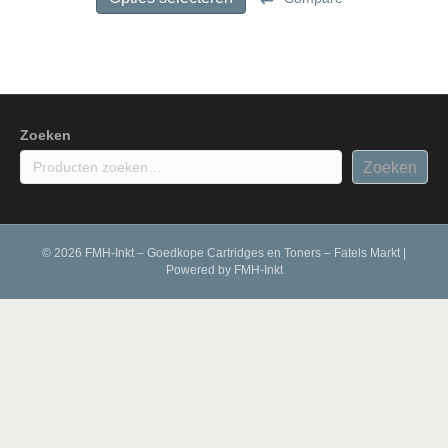
€ 39,95
heeft
meerdere
variaties.
Deze
optie
kan
gekozen
Zoeken
worden
Zoeken
op
de
productpagina
© 2026 FMH-Inkt – Goedkope Cartridges en Toners – Fatels Markt
|
Powered by
FMH-Inkt