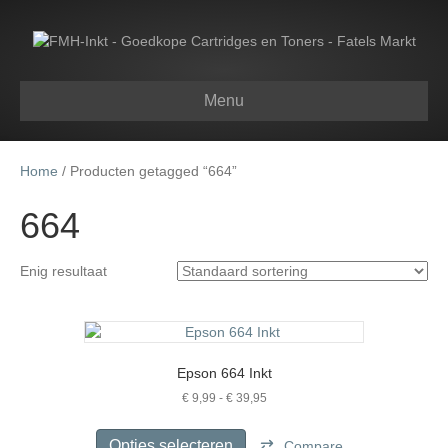
Menu
Home
/ Producten getagged “664”
664
Enig resultaat
Epson 664 Inkt
Prijsklasse:
€
9,99
-
€
39,95
€ 9,99
Dit
tot
product
Opties selecteren
Compare