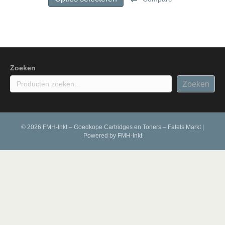
€ 29,99
heeft
meerdere
variaties.
Deze
optie
kan
gekozen
Zoeken
worden
Zoeken
op
de
productpagina
© 2026 FMH-Inkt – Goedkope Cartridges en Toners – Fatels Markt
|
Powered by
FMH-Inkt