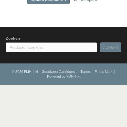
€ 42,50
heeft
meerdere
variaties.
Deze
optie
kan
gekozen
Zoeken
worden
Zoeken
op
de
productpagina
© 2026 FMH-Inkt – Goedkope Cartridges en Toners – Fatels Markt
|
Powered by
FMH-Inkt