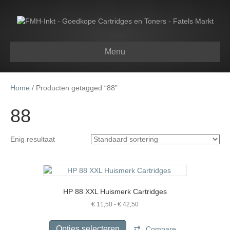
Menu
Home
/ Producten getagged “88”
88
Enig resultaat
HP 88 XXL Huismerk Cartridges
Prijsklasse:
€
11,50
-
€
42,50
€ 11,50
Dit
tot
product
Opties selecteren
Compare