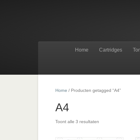
Home
Cartridges
To
Home
/ Producten getagged “A4”
A4
Toont alle 3 resultaten