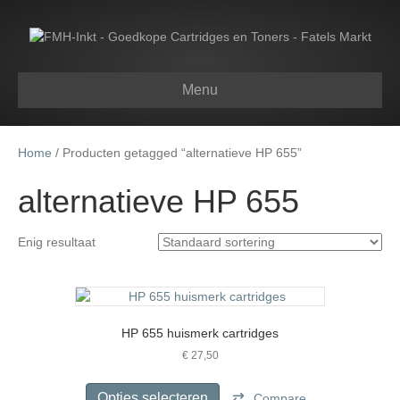
Menu
Home
/ Producten getagged “alternatieve HP 655”
alternatieve HP 655
Enig resultaat
HP 655 huismerk cartridges
€
27,50
Dit
product
Opties selecteren
Compare