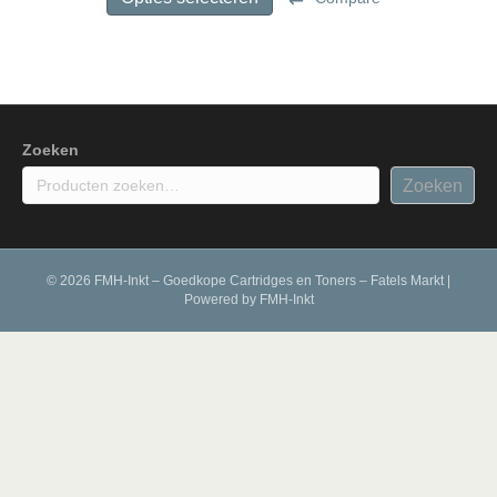
heeft
meerdere
variaties.
Deze
optie
kan
gekozen
Zoeken
worden
Zoeken
op
de
productpagina
© 2026 FMH-Inkt – Goedkope Cartridges en Toners – Fatels Markt
|
Powered by
FMH-Inkt