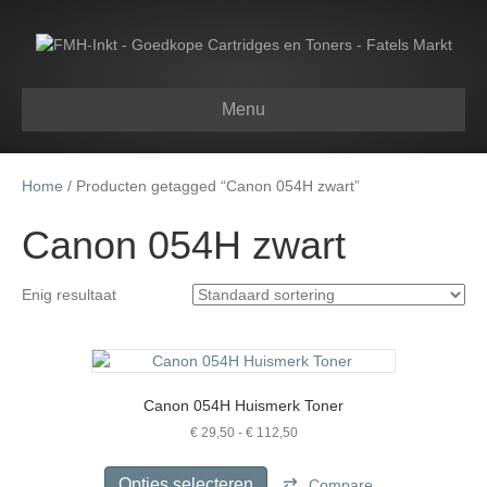
Menu
Home
/ Producten getagged “Canon 054H zwart”
Canon 054H zwart
Enig resultaat
Canon 054H Huismerk Toner
Prijsklasse:
€
29,50
-
€
112,50
€ 29,50
Dit
tot
product
Opties selecteren
Compare