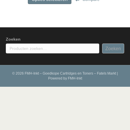
€ 112,50
heeft
meerdere
variaties.
Deze
optie
kan
gekozen
Zoeken
worden
Zoeken
op
de
productpagina
© 2026 FMH-Inkt – Goedkope Cartridges en Toners – Fatels Markt
|
Powered by
FMH-Inkt