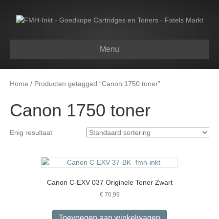
Menu
Home
/ Producten getagged “Canon 1750 toner”
Canon 1750 toner
Enig resultaat
Canon C-EXV 037 Originele Toner Zwart
€
70,99
Toevoegen aan winkelwagen