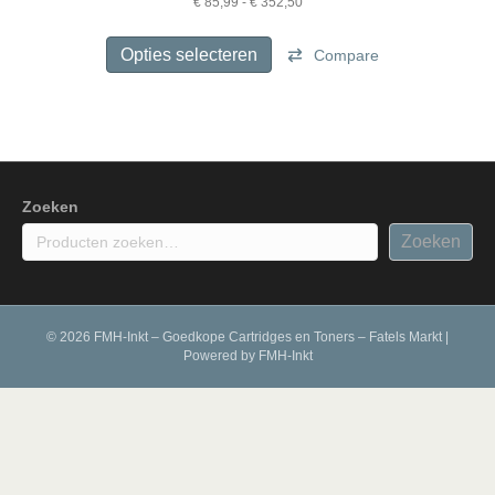
Prijsklasse:
€
85,99
-
€
352,50
€ 85,99
Dit
tot
product
Opties selecteren
Compare
€ 352,50
heeft
meerdere
variaties.
Deze
optie
kan
gekozen
Zoeken
worden
Zoeken
op
de
productpagina
© 2026 FMH-Inkt – Goedkope Cartridges en Toners – Fatels Markt
|
Powered by
FMH-Inkt