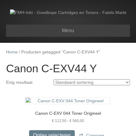
Menu
Home
/ Producten getagged “Canon C-EXV44 Y”
Canon C-EXV44 Y
Enig resultaat
Canon C-EXV 044 Toner Origineel
Prijsklasse:
€
112,50
-
€
560,00
€ 112,50
Dit
tot
product
Opties selecteren
Compare