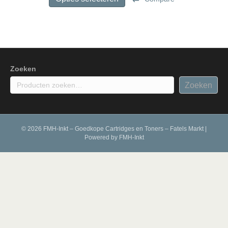
€ 560,00
heeft
meerdere
variaties.
Deze
optie
kan
gekozen
Zoeken
worden
Zoeken
op
de
productpagina
© 2026 FMH-Inkt – Goedkope Cartridges en Toners – Fatels Markt
|
Powered by
FMH-Inkt