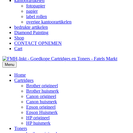
kantoorartikelen
fotopapier
papier
label rollen
overige kantoorartikelen
bedrukte artikelen
Diamond Painting
Shop
CONTACT OPNEMEN
Cart
Menu
Home
Cartridges
Brother origineel
Brother huismerk
Canon origineel
Canon huismerk
Epson origineel
Epson Huismerk
HP origineel
HP huismerk
Toners