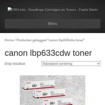
Menu
Home
/ Producten getagged “canon lbp633cdw toner”
canon lbp633cdw toner
Enig resultaat