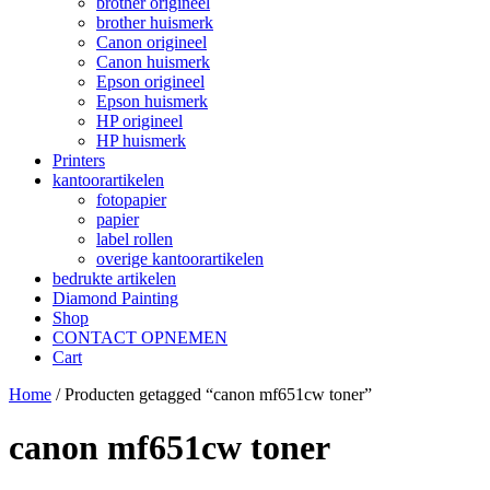
brother origineel
brother huismerk
Canon origineel
Canon huismerk
Epson origineel
Epson huismerk
HP origineel
HP huismerk
Printers
kantoorartikelen
fotopapier
papier
label rollen
overige kantoorartikelen
bedrukte artikelen
Diamond Painting
Shop
CONTACT OPNEMEN
Cart
Home
/ Producten getagged “canon mf651cw toner”
canon mf651cw toner