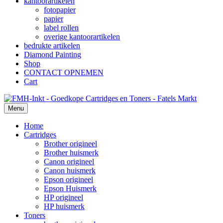
kantoorartikelen
fotopapier
papier
label rollen
overige kantoorartikelen
bedrukte artikelen
Diamond Painting
Shop
CONTACT OPNEMEN
Cart
Menu
Home
Cartridges
Brother origineel
Brother huismerk
Canon origineel
Canon huismerk
Epson origineel
Epson Huismerk
HP origineel
HP huismerk
Toners