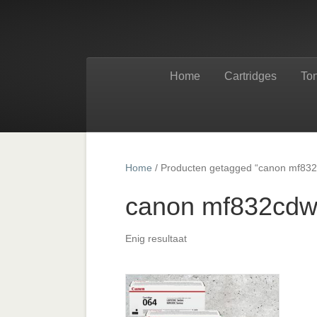
Home
Cartridges
To
Home
/ Producten getagged “canon mf832
canon mf832cdw
Enig resultaat