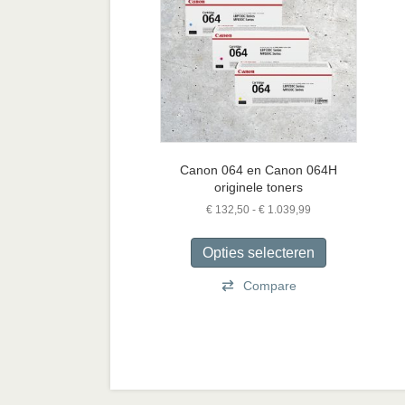
Canon 064 en Canon 064H
originele toners
Prijsklasse:
€
132,50
-
€
1.039,99
€ 132,50
Dit
tot
product
Opties selecteren
€ 1.039,99
heeft
Compare
meerdere
variaties.
Deze
optie
kan
gekozen
worden