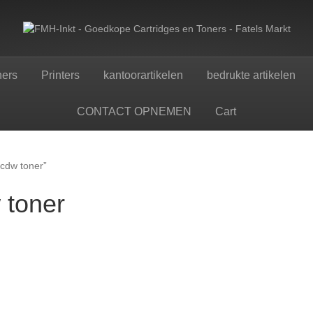
ners
Printers
kantoorartikelen
bedrukte artikelen
CONTACT OPNEMEN
Cart
cdw toner”
 toner