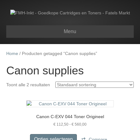
Menu
Home
/ Producten getagged “Canon supplies”
Canon supplies
Toont alle 2 resultaten
Canon C-EXV 044 Toner Origineel
Prijsklasse:
€
112,50
-
€
560,00
€ 112,50
Dit
tot
product
Opties selecteren
Compare