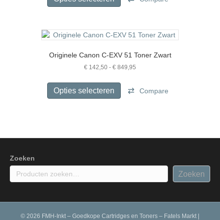
€ 560,00
heeft
meerdere
variaties.
Deze
optie
Originele Canon C-EXV 51 Toner Zwart
kan
gekozen
Prijsklasse:
€
142,50
-
€
849,95
€ 142,50
worden
Dit
tot
op
product
Opties selecteren
Compare
€ 849,95
de
heeft
productpagina
meerdere
variaties.
Deze
optie
kan
gekozen
Zoeken
worden
Zoeken
op
de
productpagina
© 2026 FMH-Inkt – Goedkope Cartridges en Toners – Fatels Markt
|