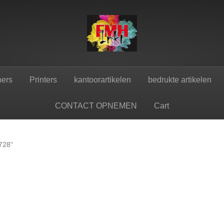
ners
Printers
kantoorartikelen
bedrukte artikelen
CONTACT OPNEMEN
Cart
728”