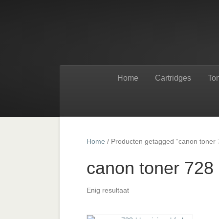
Home
Cartridges
To
Home
/ Producten getagged “canon toner 
canon toner 728
Enig resultaat