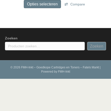
tot
product
Opties selecteren
Compare
€ 72,99
heeft
meerdere
variaties.
Deze
optie
kan
gekozen
Zoeken
worden
Zoeken
op
de
productpagina
© 2026 FMH-Inkt – Goedkope Cartridges en Toners – Fatels Markt
|
Powered by
FMH-Inkt