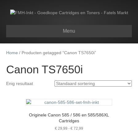
Menu
Home
/ Producten getagged “Canon TS7650i”
Canon TS7650i
Enig resultaat
Originele Canon 585 / 586 en 585/586XL
Cartridges
Prijsklasse:
€
29,99
-
€
72,99
€ 29,99
Dit