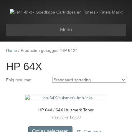
Menu
Home
/ Producten getagged “HP 64X”
HP 64X
Enig resultaat
HP 64A / 64X Huismerk Toner
Prijsklasse:
€
92,50
-
€
125,00
€ 92,50
Dit
tot
product
Opties selecteren
Compare