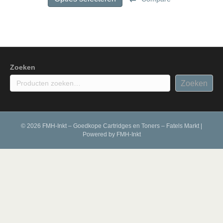
€ 125,00
heeft
meerdere
variaties.
Deze
optie
kan
gekozen
Zoeken
worden
Zoeken
op
de
productpagina
© 2026 FMH-Inkt – Goedkope Cartridges en Toners – Fatels Markt
|
Powered by
FMH-Inkt