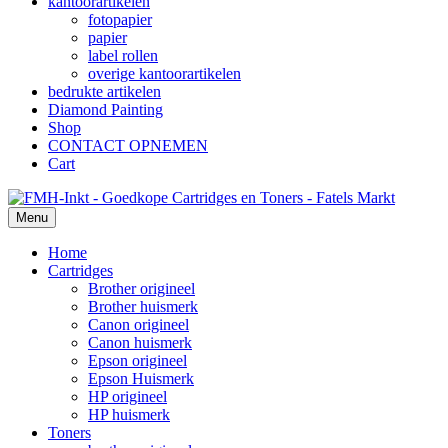
kantoorartikelen
fotopapier
papier
label rollen
overige kantoorartikelen
bedrukte artikelen
Diamond Painting
Shop
CONTACT OPNEMEN
Cart
Menu
Home
Cartridges
Brother origineel
Brother huismerk
Canon origineel
Canon huismerk
Epson origineel
Epson Huismerk
HP origineel
HP huismerk
Toners