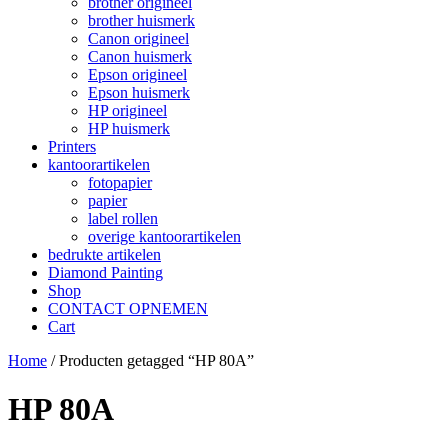
brother origineel
brother huismerk
Canon origineel
Canon huismerk
Epson origineel
Epson huismerk
HP origineel
HP huismerk
Printers
kantoorartikelen
fotopapier
papier
label rollen
overige kantoorartikelen
bedrukte artikelen
Diamond Painting
Shop
CONTACT OPNEMEN
Cart
Home
/ Producten getagged “HP 80A”
HP 80A