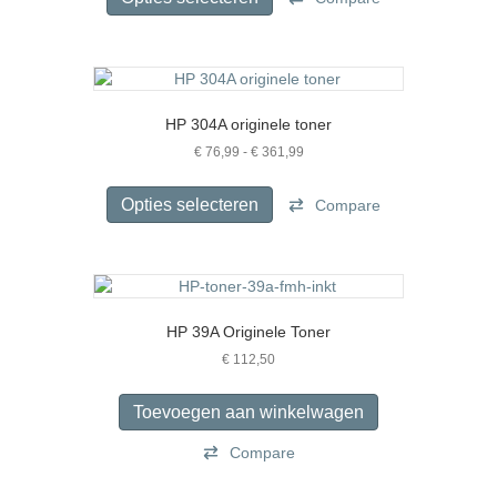
€ 269,95
heeft
meerdere
variaties.
Deze
optie
HP 304A originele toner
kan
gekozen
Prijsklasse:
€
76,99
-
€
361,99
€ 76,99
worden
Dit
tot
op
product
Opties selecteren
Compare
€ 361,99
de
heeft
productpagina
meerdere
variaties.
Deze
optie
HP 39A Originele Toner
kan
gekozen
€
112,50
worden
op
Toevoegen aan winkelwagen
de
productpagina
Compare