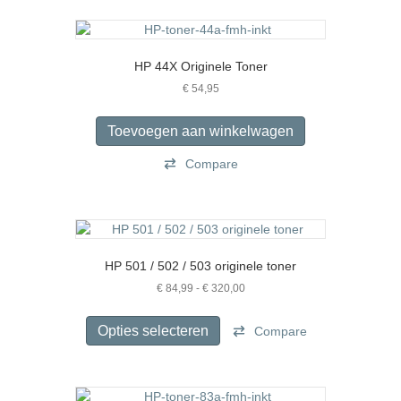
HP 44X Originele Toner
€
54,95
Toevoegen aan winkelwagen
Compare
HP 501 / 502 / 503 originele toner
Prijsklasse:
€
84,99
-
€
320,00
€ 84,99
Dit
tot
product
Opties selecteren
Compare
€ 320,00
heeft
meerdere
variaties.
Deze