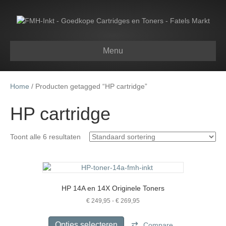
Menu
Home
/ Producten getagged “HP cartridge”
HP cartridge
Toont alle 6 resultaten
HP 14A en 14X Originele Toners
Prijsklasse:
€
249,95
-
€
269,95
€ 249,95
Dit
tot
product
Opties selecteren
Compare