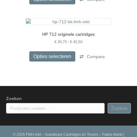
€ 51,99
heeft
meerdere
variaties.
Deze
optie
HP 712 originele cartridges
kan
gekozen
Prijsklasse:
€
36,75
-
€
45,50
€ 36,75
worden
Dit
tot
op
product
Opties selecteren
Compare
€ 45,50
de
heeft
productpagina
meerdere
variaties.
Deze
optie
kan
gekozen
Zoeken
worden
Zoeken
op
de
productpagina
© 2026 FMH-Inkt – Goedkope Cartridges en Toners – Fatels Markt
|