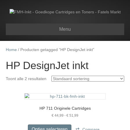
Menu
Home
/ Producten getagged “HP DesignJet inkt”
HP DesignJet inkt
Toont alle 2 resultaten
HP 711 Originele Cartridges
Prijsklasse:
€
44,99
-
€
51,99
€ 44,99
Dit
tot
product
Opties selecteren
Compare