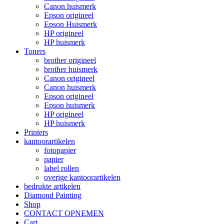
Canon huismerk
Epson origineel
Epson Huismerk
HP origineel
HP huismerk
Toners
brother origineel
brother huismerk
Canon origineel
Canon huismerk
Epson origineel
Epson huismerk
HP origineel
HP huismerk
Printers
kantoorartikelen
fotopapier
papier
label rollen
overige kantoorartikelen
bedrukte artikelen
Diamond Painting
Shop
CONTACT OPNEMEN
Cart