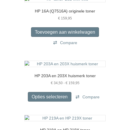
Deze
optie
HP 16A (Q7516A) originele toner
kan
gekozen
€
159,95
worden
op
Toevoegen aan winkelwagen
de
productpagina
Compare
HP 203A en 203X huismerk toner
Prijsklasse:
€
34,50
-
€
159,95
€ 34,50
Dit
tot
product
Opties selecteren
Compare
€ 159,95
heeft
meerdere
variaties.
Deze
optie
HP 219A en HP 219X toner