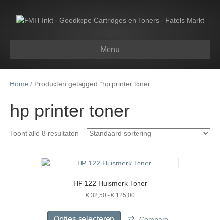
Menu
Home
/ Producten getagged “hp printer toner”
hp printer toner
Toont alle 8 resultaten
HP 122 Huismerk Toner
Prijsklasse:
€
32,50
-
€
125,00
€ 32,50
Dit
tot
product
Opties selecteren
Compare