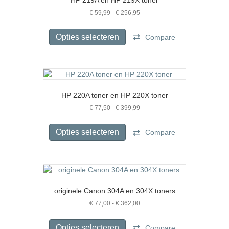
kan
gekozen
Prijsklasse:
€
59,99
-
€
256,95
€ 59,99
worden
Dit
tot
op
product
Opties selecteren
Compare
€ 256,95
de
heeft
productpagina
meerdere
variaties.
Deze
optie
HP 220A toner en HP 220X toner
kan
gekozen
Prijsklasse:
€
77,50
-
€
399,99
€ 77,50
worden
Dit
tot
op
product
Opties selecteren
Compare
€ 399,99
de
heeft
productpagina
meerdere
variaties.
Deze
optie
originele Canon 304A en 304X toners
kan
gekozen
Prijsklasse:
€
77,00
-
€
362,00
€ 77,00
worden
Dit
tot
op
product
Opties selecteren
Compare