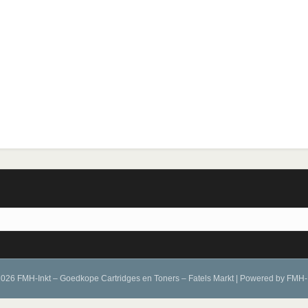
a
026 FMH-Inkt – Goedkope Cartridges en Toners – Fatels Markt
|
Powered by
FMH-I