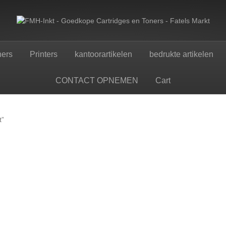
ners
Printers
kantoorartikelen
bedrukte artikelen
CONTACT OPNEMEN
Cart
t”