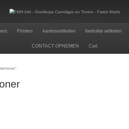
ners
Printers
kantoorartikelen
bedrukte artikelen
CONTACT OPNEMEN
Cart
tertoner”
toner