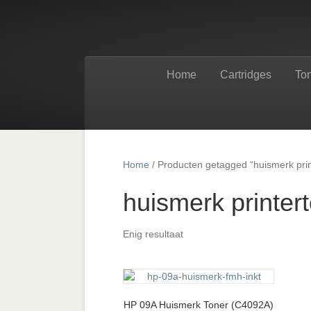
Home
Cartridges
To
Home
/ Producten getagged “huismerk prin
huismerk printer
Enig resultaat
HP 09A Huismerk Toner (C4092A)