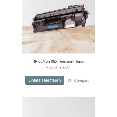
HP 05A en 05X Huismerk Toner
Prijsklasse:
€
43,95
-
€
62,50
€ 43,95
Dit
tot
product
Opties selecteren
Compare
€ 62,50
heeft
meerdere
variaties.
Deze
optie
kan
gekozen