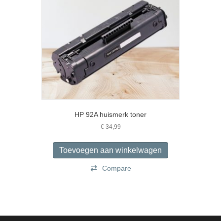
worden
op
de
productpagina
HP 92A huismerk toner
€
34,99
Toevoegen aan winkelwagen
Compare