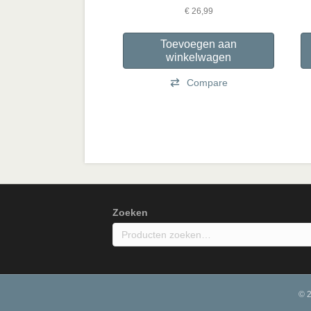
€
26,99
Toevoegen aan
winkelwagen
Compare
Zoeken
© 2