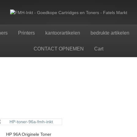
ners
Printers
kantoorartikelen
bedrukte artikelen
CONTACT OPNEMEN
Cart
HP 96A Originele Toner