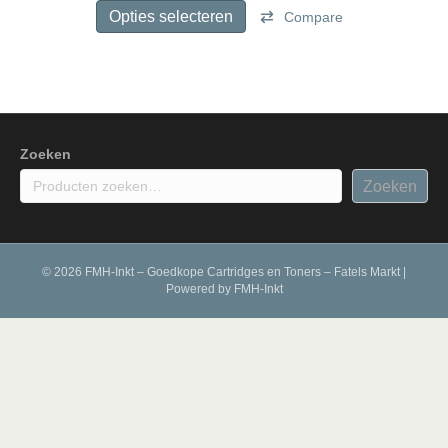
tot
product
Opties selecteren
Compare
€ 197,50
heeft
meerdere
variaties.
Deze
optie
kan
gekozen
Zoeken
worden
Zoeken
op
de
productpagina
© 2026 FMH-Inkt – Goedkope Cartridges en Toners – Fatels Markt
|
Powered by
FMH-Inkt