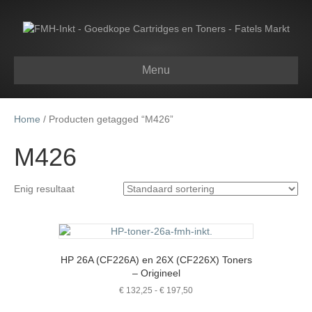
Menu
Home
/ Producten getagged “M426”
M426
Enig resultaat
HP 26A (CF226A) en 26X (CF226X) Toners
– Origineel
Prijsklasse:
€
132,25
-
€
197,50
€ 132,25
Dit