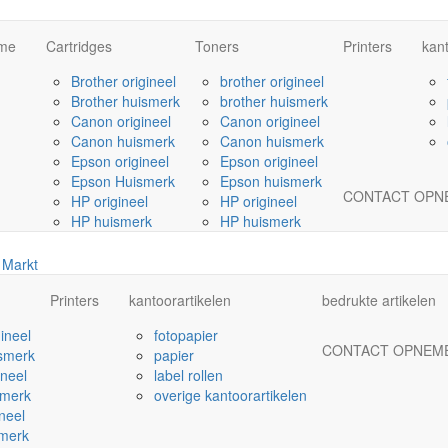
me
Cartridges
Toners
Printers
kant
Brother origineel
brother origineel
Brother huismerk
brother huismerk
Canon origineel
Canon origineel
Canon huismerk
Canon huismerk
Epson origineel
Epson origineel
Epson Huismerk
Epson huismerk
CONTACT OPN
HP origineel
HP origineel
HP huismerk
HP huismerk
Printers
kantoorartikelen
bedrukte artikelen
gineel
fotopapier
CONTACT OPNEM
ismerk
papier
ineel
label rollen
smerk
overige kantoorartikelen
neel
merk