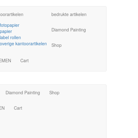
oorartikelen
bedrukte artikelen
fotopapier
Diamond Painting
papier
label rollen
overige kantoorartikelen
Shop
EMEN
Cart
Diamond Painting
Shop
EN
Cart