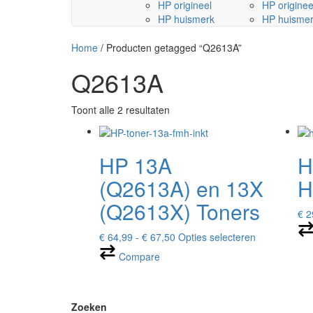
HP origineel
HP originee
HP huismerk
HP huisme
Home
/ Producten getagged “Q2613A”
Q2613A
Toont alle 2 resultaten
HP 13A
H
(Q2613A) en 13X
H
(Q2613X) Toners
€
2
Prijsklasse:
Dit
€
64,99
-
€
67,50
Opties selecteren
€ 64,99
product
Compare
tot
heeft
€ 67,50
meerdere
variaties.
Deze
Zoeken