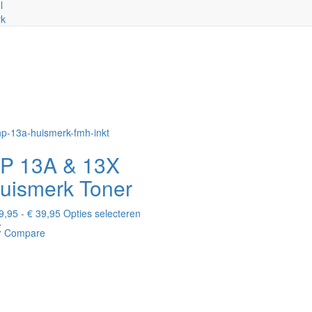
l
rk
P 13A & 13X
uismerk Toner
Prijsklasse:
Dit
9,95
-
€
39,95
Opties selecteren
€ 29,95
product
Compare
tot
heeft
€ 39,95
meerdere
variaties.
Deze
optie
kan