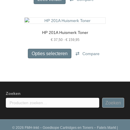
HP 201A Huismerk Toner
Prijsklasse:
€
37,50
-
€
159,95
€ 37,50
Dit
tot
product
Opties selecteren
Compare
€ 159,95
heeft
meerdere
variaties.
Deze
optie
kan
gekozen
Zoeken
worden
Zoeken
op
de
productpagina
© 2026 FMH-Inkt – Goedkope Cartridges en Toners – Fatels Markt
|