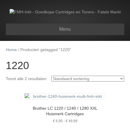
Menu
Home
/ Producten getagged “1220”
1220
Toont alle 2 resultaten
Brother LC 1220 / 1240 / 1280 XXL
Huismerk Cartridges
Prijsklasse:
€
6,95
-
€
49,99
€ 6,95
Dit