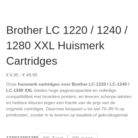
Brother LC 1220 / 1240 /
1280 XXL Huismerk
Cartridges
Prijsklasse:
€
6,95
-
€
49,99
€ 6,95
Onze
huismerk cartridges voor Brother LC‑1220 / LC‑1240 /
tot
LC‑1280 XXL
bieden hoge paginacapaciteit en volledige
€ 49,99
compatibiliteit met broeders printers, en leveren scherpe teksten
en heldere kleuren tegen een fractie van de prijs van de
originele cartridges
.
Daarmee bespaart u tot wel 70–85 % op
printkosten, zonder in te leveren op kwaliteit of gebruiksgemak
1220/1240/1280
XXL Zwart
XXL cyaan