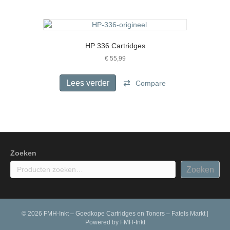
productpagina
meerdere
variaties.
Deze
optie
HP 336 Cartridges
kan
gekozen
€
55,99
worden
op
Lees verder
Compare
de
productpagina
Zoeken
Zoeken
© 2026 FMH-Inkt – Goedkope Cartridges en Toners – Fatels Markt
|
Powered by
FMH-Inkt