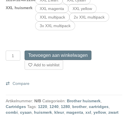
XXL huismerk
XXL magenta
XXL yellow
XXL multipack
2x XXL multipack
3x XXL multipack
Brother
Toevoegen aan winkelwagen
LC
1220
Add to wishlist
/
1240
/
Compare
1280
XXL
Huismerk
Artikelnummer:
N/B
Categorieën:
Brother huismerk
,
Cartridges
Cartridges
Tags:
1220
,
1240
,
1280
,
brother
,
cartridges
,
aantal
combi
,
cyaan
,
huismerk
,
kleur
,
magenta
,
xxl
,
yellow
,
zwart