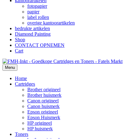
kantoorartikelen
fotopapier
papier
label rollen
overige kantoorartikelen
bedrukte artikelen
Diamond Painting
Shop
CONTACT OPNEMEN
Cart
Menu
Home
Cartridges
Brother origineel
Brother huismerk
Canon origineel
Canon huismerk
Epson origineel
Epson Huismerk
HP origineel
HP huismerk
Toners