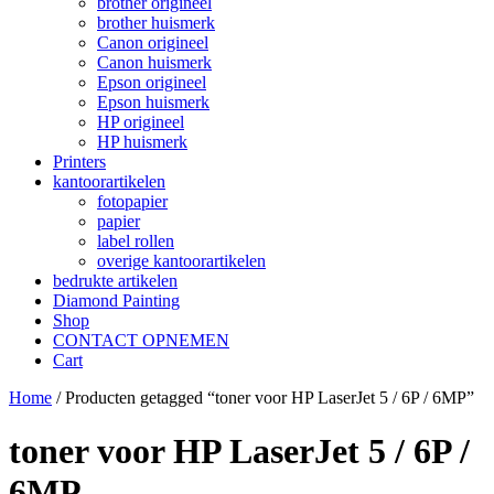
brother origineel
brother huismerk
Canon origineel
Canon huismerk
Epson origineel
Epson huismerk
HP origineel
HP huismerk
Printers
kantoorartikelen
fotopapier
papier
label rollen
overige kantoorartikelen
bedrukte artikelen
Diamond Painting
Shop
CONTACT OPNEMEN
Cart
Home
/ Producten getagged “toner voor HP LaserJet 5 / 6P / 6MP”
toner voor HP LaserJet 5 / 6P /
6MP