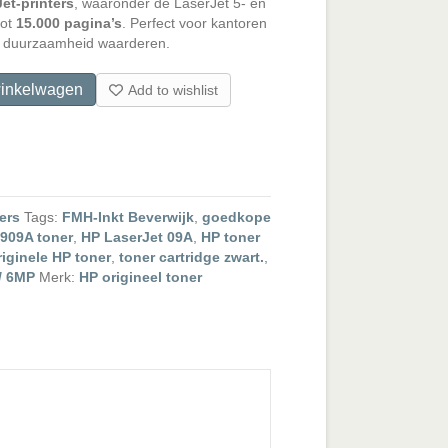
et-printers
, waaronder de LaserJet 5- en
tot
15.000 pagina’s
. Perfect voor kantoren
en duurzaamheid waarderen.
inkelwagen
Add to wishlist
ers
Tags:
FMH-Inkt Beverwijk
,
goedkope
909A toner
,
HP LaserJet 09A
,
HP toner
riginele HP toner
,
toner cartridge zwart.
,
 / 6MP
Merk:
HP origineel toner