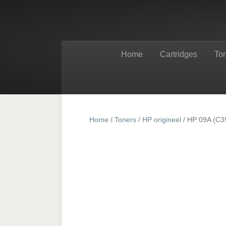
Home
Cartridges
To
Home
/
Toners
/
HP origineel
/ HP 09A (C39