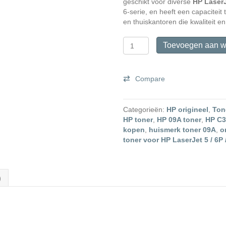
geschikt voor diverse
HP LaserJ
6-serie, en heeft een capaciteit 
en thuiskantoren die kwaliteit 
HP
Toevoegen aan w
09A
(C3909A)
Originele
Compare
Toner
aantal
Categorieën:
HP origineel
,
Ton
HP toner
,
HP 09A toner
,
HP C3
kopen
,
huismerk toner 09A
,
o
toner voor HP LaserJet 5 / 6P
)