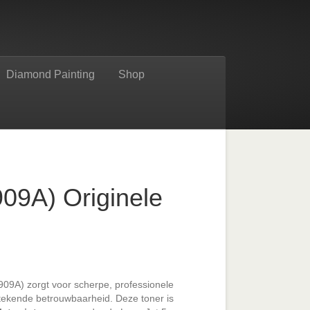
Diamond Painting
Shop
09A) Originele
09A) zorgt voor scherpe, professionele
stekende betrouwbaarheid. Deze toner is