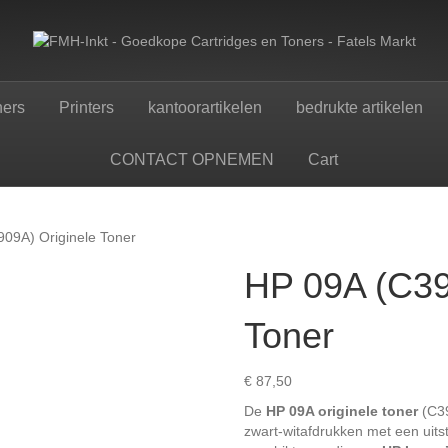
ners
Printers
kantoorartikelen
bedrukte artikelen
CONTACT OPNEMEN
Cart
09A) Originele Toner
HP 09A (C39
Toner
€
87,50
De
HP 09A originele toner
(C39
zwart-witafdrukken met een uit