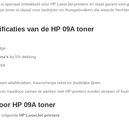
s speciaal ontwikkeld voor HP LaserJet-printers en staat garant voor
e toner is ideaal voor bedrijven en thuisgebruikers die waarde hecht
ificaties van de HP 09A toner
dge
ina’s
bij 5% dekking
09A
art-witafdrukken, haarscherpe tekst en duidelijke lijnen
m naadloos samen te werken met HP-printers zonder strepen of fout
voor HP 09A toner
e volgende
HP LaserJet-printers
: