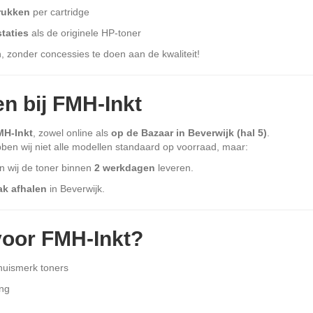
rukken
per cartridge
staties
als de originele HP-toner
n, zonder concessies te doen aan de kwaliteit!
n bij FMH-Inkt
MH-Inkt
, zowel online als
op de Bazaar in Beverwijk (hal 5)
.
ben wij niet alle modellen standaard op voorraad, maar:
 wij de toner binnen
2 werkdagen
leveren.
ak afhalen
in Beverwijk.
oor FMH-Inkt?
 huismerk toners
ing