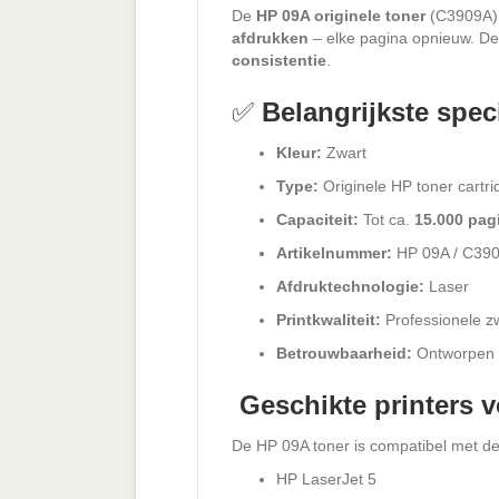
De
HP 09A originele toner
(C3909A) i
afdrukken
– elke pagina opnieuw. Dez
consistentie
.
✅
Belangrijkste spec
Kleur:
Zwart
Type:
Originele HP toner cartri
Capaciteit:
Tot ca.
15.000 pag
Artikelnummer:
HP 09A / C39
Afdruktechnologie:
Laser
Printkwaliteit:
Professionele zw
Betrouwbaarheid:
Ontworpen o
️
Geschikte printers 
De HP 09A toner is compatibel met d
HP LaserJet 5