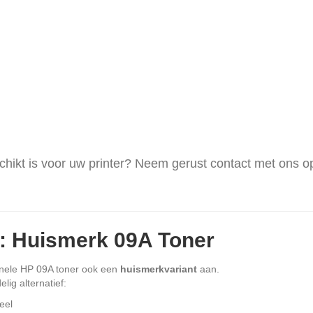
schikt is voor uw printer? Neem gerust contact met ons o
r: Huismerk 09A Toner
inele HP 09A toner ook een
huismerkvariant
aan.
lig alternatief:
eel