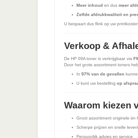
Meer inhoud
en dus
meer afd
Zelfde afdrukkwaliteit en pre
U bespaart dus flink op uw printkoste
Verkoop & Afhale
De HP 09A toner is verkrijgbaar via
F
Door het grote assortiment toners heb
In
97% van de gevallen
kunnen
U kunt uw bestelling
op afspra
Waarom kiezen v
Groot assortiment originele én
Scherpe prijzen en snelle lever
Persoonlijk advies en service