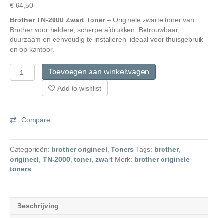
€
64,50
Brother TN-2000 Zwart Toner
– Originele zwarte toner van
Brother voor heldere, scherpe afdrukken. Betrouwbaar,
duurzaam en eenvoudig te installeren, ideaal voor thuisgebruik
en op kantoor.
Brother
Toevoegen aan winkelwagen
TN-
2000BK
Add to wishlist
originele
toner
aantal
Compare
Categorieën:
brother origineel
,
Toners
Tags:
brother
,
origineel
,
TN-2000
,
toner
,
zwart
Merk:
brother originele
toners
Beschrijving