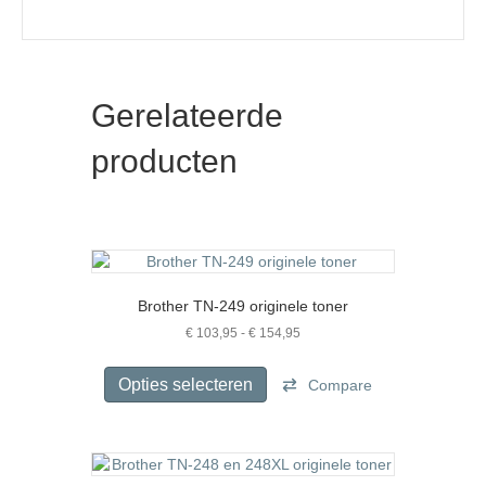
Gerelateerde
producten
Brother TN-249 originele toner
Prijsklasse:
€
103,95
-
€
154,95
€ 103,95
Dit
tot
product
Opties selecteren
Compare
€ 154,95
heeft
meerdere
variaties.
Deze