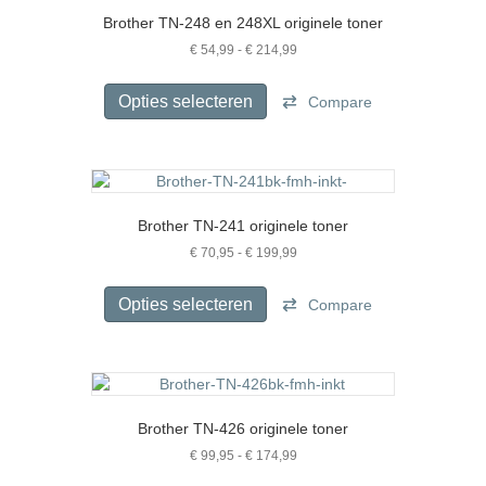
optie
Brother TN-248 en 248XL originele toner
kan
gekozen
Prijsklasse:
€
54,99
-
€
214,99
€ 54,99
worden
Dit
tot
op
product
Opties selecteren
Compare
€ 214,99
de
heeft
productpagina
meerdere
variaties.
Deze
optie
Brother TN-241 originele toner
kan
gekozen
Prijsklasse:
€
70,95
-
€
199,99
€ 70,95
worden
Dit
tot
op
product
Opties selecteren
Compare
€ 199,99
de
heeft
productpagina
meerdere
variaties.
Deze
optie
Brother TN-426 originele toner
kan
gekozen
Prijsklasse:
€
99,95
-
€
174,99
€ 99,95
worden
Dit