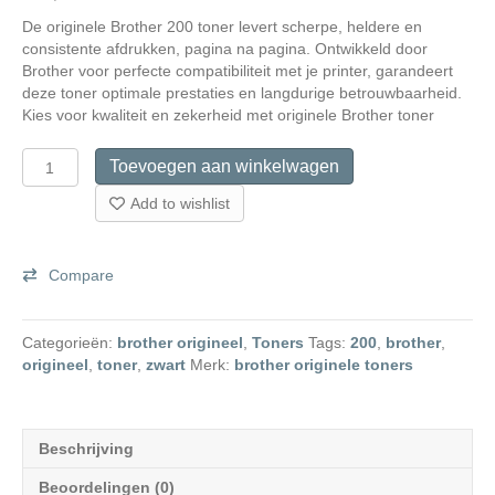
De originele Brother 200 toner levert scherpe, heldere en
consistente afdrukken, pagina na pagina. Ontwikkeld door
Brother voor perfecte compatibiliteit met je printer, garandeert
deze toner optimale prestaties en langdurige betrouwbaarheid.
Kies voor kwaliteit en zekerheid met originele Brother toner
Brother
Toevoegen aan winkelwagen
TN-
200BK
Add to wishlist
originele
toner
aantal
Compare
Categorieën:
brother origineel
,
Toners
Tags:
200
,
brother
,
origineel
,
toner
,
zwart
Merk:
brother originele toners
Beschrijving
Beoordelingen (0)