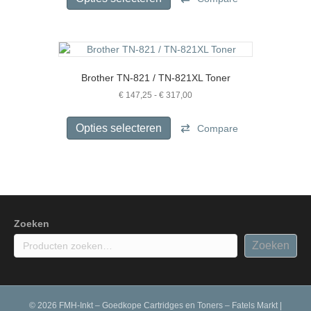
€ 172,50
de
heeft
productpagina
meerdere
variaties.
Deze
optie
Brother TN-821 / TN-821XL Toner
kan
gekozen
Prijsklasse:
€
147,25
-
€
317,00
€ 147,25
worden
Dit
tot
op
product
Opties selecteren
Compare
€ 317,00
de
heeft
productpagina
meerdere
variaties.
Deze
optie
kan
gekozen
Zoeken
worden
Zoeken
op
de
productpagina
© 2026 FMH-Inkt – Goedkope Cartridges en Toners – Fatels Markt
|