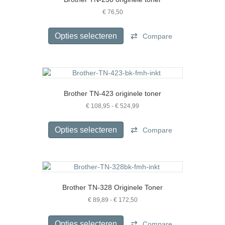
€
76,50
Dit
product
Opties selecteren
Compare
heeft
meerdere
variaties.
Deze
optie
Brother TN-423 originele toner
kan
gekozen
Prijsklasse:
€
108,95
-
€
524,99
€ 108,95
worden
Dit
tot
op
product
Opties selecteren
Compare
€ 524,99
de
heeft
productpagina
meerdere
variaties.
Deze
optie
Brother TN-328 Originele Toner
kan
gekozen
Prijsklasse:
€
89,89
-
€
172,50
€ 89,89
worden
Dit
tot
op
product
Opties selecteren
Compare