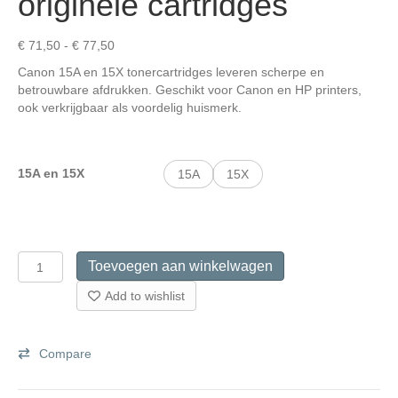
originele cartridges
Prijsklasse:
€
71,50
-
€
77,50
€ 71,50
Canon 15A en 15X tonercartridges leveren scherpe en
tot
betrouwbare afdrukken. Geschikt voor Canon en HP printers,
€ 77,50
ook verkrijgbaar als voordelig huismerk.
15A en 15X
15A
15X
Canon
Toevoegen aan winkelwagen
15A
en
Add to wishlist
15X
originele
cartridges
Compare
aantal