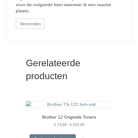
voor de volgende keer wanneer ik een reactie
plaats.
Gerelateerde
producten
Brother 12 Originele Toners
Prijsklasse:
€
74,99
-
€
203,00
€ 74,99
Dit
tot