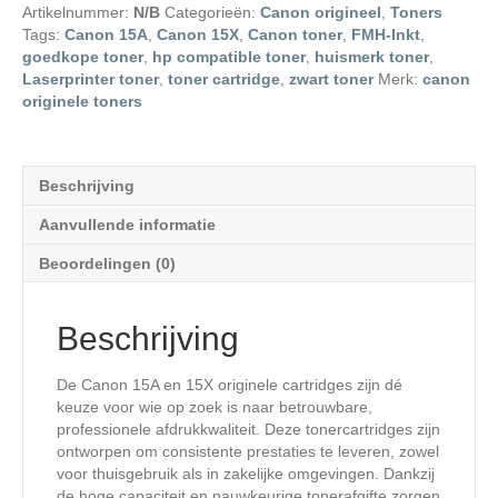
Artikelnummer:
N/B
Categorieën:
Canon origineel
,
Toners
Tags:
Canon 15A
,
Canon 15X
,
Canon toner
,
FMH-Inkt
,
goedkope toner
,
hp compatible toner
,
huismerk toner
,
Laserprinter toner
,
toner cartridge
,
zwart toner
Merk:
canon
originele toners
Beschrijving
Aanvullende informatie
Beoordelingen (0)
Beschrijving
De Canon 15A en 15X originele cartridges zijn dé
keuze voor wie op zoek is naar betrouwbare,
professionele afdrukkwaliteit. Deze tonercartridges zijn
ontworpen om consistente prestaties te leveren, zowel
voor thuisgebruik als in zakelijke omgevingen. Dankzij
de hoge capaciteit en nauwkeurige tonerafgifte zorgen