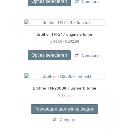
product
Opties selecteren
Compare
€ 203,00
heeft
meerdere
variaties.
Deze
optie
Brother TN-247 originele toner
kan
gekozen
Prijsklasse:
€
89,50
-
€
102,99
€ 89,50
worden
Dit
tot
op
product
Opties selecteren
Compare
€ 102,99
de
heeft
productpagina
meerdere
variaties.
Deze
optie
Brother TN-200BK Huismerk Toner
kan
gekozen
€
17,50
worden
op
Toevoegen aan winkelwagen
de
productpagina
Compare