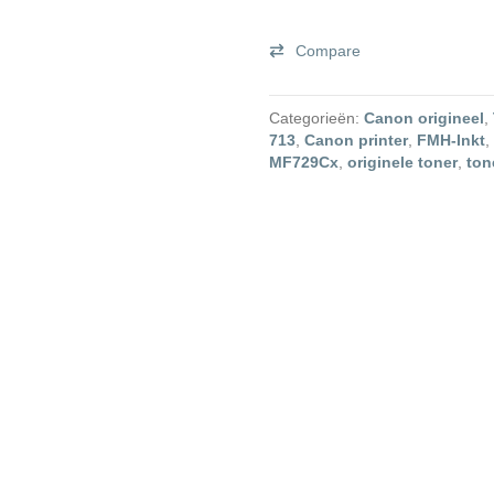
Originele
Toners
Compare
aantal
Categorieën:
Canon origineel
,
713
,
Canon printer
,
FMH-Inkt
,
MF729Cx
,
originele toner
,
ton