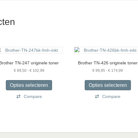
cten
Brother TN-247 originele toner
Brother TN-426 originele toner
Prijsklasse:
Prijsklas
€
89,50
-
€
102,99
€
99,95
-
€
174,99
€ 89,50
€ 99,95
Dit
Dit
tot
tot
product
pro
Opties selecteren
Opties selecteren
€ 102,99
€ 174,99
heeft
hee
Compare
meerdere
Compare
mee
variaties.
vari
Deze
De
optie
opt
kan
kan
gekozen
gek
worden
wor