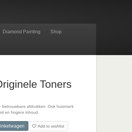
Diamond Painting
Shop
riginele Toners
r betrouwbare afdrukken. Ook huismerk
eit en hogere inhoud.
inkelwagen
Add to wishlist