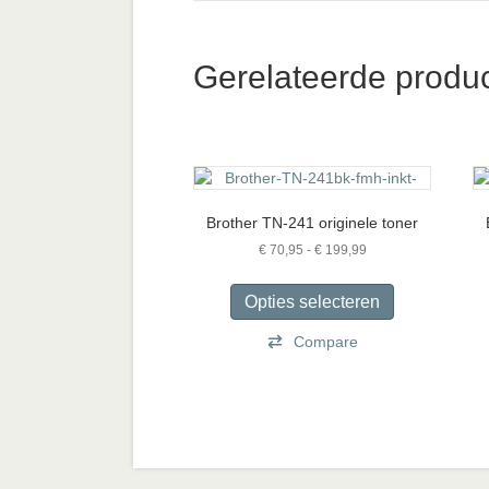
Gerelateerde produ
Brother TN-241 originele toner
Prijsklasse:
€
70,95
-
€
199,99
€ 70,95
Dit
tot
product
Opties selecteren
€ 199,99
heeft
Compare
meerdere
variaties.
Deze
optie
kan
gekozen
worden