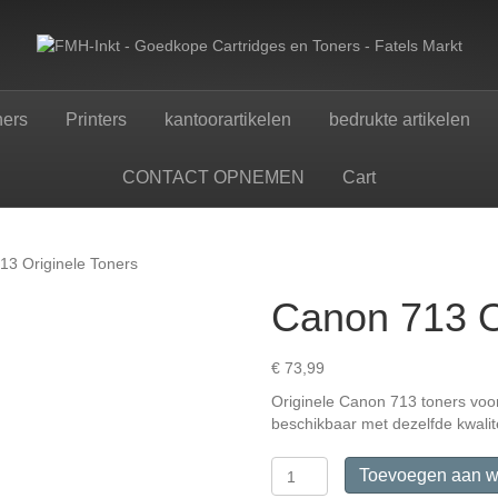
ners
Printers
kantoorartikelen
bedrukte artikelen
CONTACT OPNEMEN
Cart
13 Originele Toners
Canon 713 O
€
73,99
Originele Canon 713 toners voo
beschikbaar met dezelfde kwalit
Canon
Toevoegen aan w
713