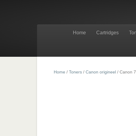
Home
Cartridges
To
Home
/
Toners
/
Canon origineel
/ Canon 7