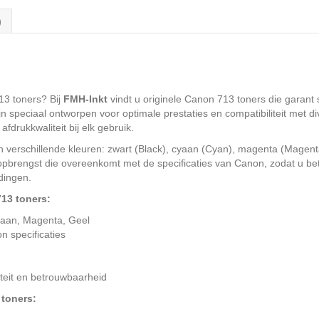
)
3 toners? Bij
FMH-Inkt
vindt u originele Canon 713 toners die garant
jn speciaal ontworpen voor optimale prestaties en compatibiliteit met 
fdrukkwaliteit bij elk gebruik.
n verschillende kleuren: zwart (Black), cyaan (Cyan), magenta (Magenta
brengst die overeenkomt met de specificaties van Canon, zodat u bet
ldingen.
713 toners:
yaan, Magenta, Geel
 specificaties
iteit en betrouwbaarheid
 toners: