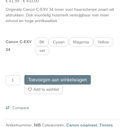
Prijsklasse:
€
41,99
-
€
433,00
€ 41,99
Originele Canon C-EXV 34 toner voor haarscherpe zwart-wit
tot
afdrukken. Ook voordelig huismerk verkrijgbaar met meer
€ 433,00
inhoud en hoge printkwaliteit.
Canon C-EXV
BK
Cyaan
Magenta
Yellow
34
set
Canon
Toevoegen aan winkelwagen
C-
EXV
Add to wishlist
34
toner
aantal
Compare
Artikelnummer:
N/B
Categorieën:
Canon origineel
,
Toners