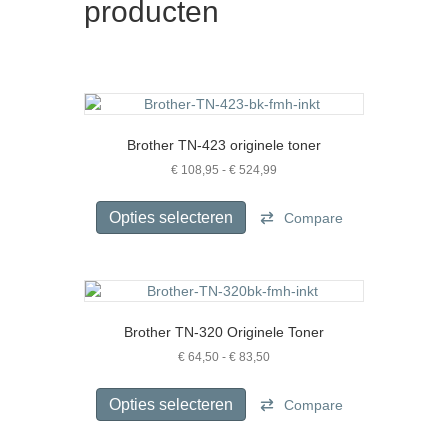
producten
Brother TN-423 originele toner
Prijsklasse:
€
108,95
-
€
524,99
€ 108,95
Dit
tot
product
Opties selecteren
Compare
€ 524,99
heeft
meerdere
variaties.
Deze
optie
Brother TN-320 Originele Toner
kan
gekozen
Prijsklasse:
€
64,50
-
€
83,50
€ 64,50
worden
Dit
tot
op
product
Opties selecteren
Compare
€ 83,50
de
heeft
productpagina
meerdere