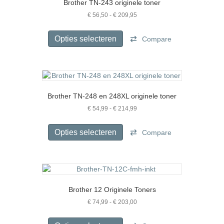
Brother TN-243 originele toner
kan
gekozen
Prijsklasse:
€
56,50
-
€
209,95
€ 56,50
worden
Dit
tot
op
product
Opties selecteren
Compare
€ 209,95
de
heeft
productpagina
meerdere
variaties.
Deze
optie
Brother TN-248 en 248XL originele toner
kan
gekozen
Prijsklasse:
€
54,99
-
€
214,99
€ 54,99
worden
Dit
tot
op
product
Opties selecteren
Compare
€ 214,99
de
heeft
productpagina
meerdere
variaties.
Deze
optie
Brother 12 Originele Toners
kan
gekozen
Prijsklasse:
€
74,99
-
€
203,00
€ 74,99
worden
Dit
tot
op
product