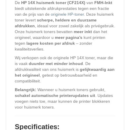
De
HP 14X huismerk toner (CF214X)
van
FMH-Inkt
biedt uitstekende afdrukprestaties tegen een fractie
van de prijs van de
originele HP-toner.
Deze huismerk
toner levert
scherpe, heldere en duurzame
afdrukken
, ideaal voor zowel zakelijk als privégebruik.
Onze huismerk toners bevatten
meer inkt
dan het
origineel, waardoor u
meer pagina’s
kunt printen
tegen
lagere kosten per afdruk
– zonder
kwaliteitsverlies.
Wij verkopen ook de originele HP 14X toner, maar die
is vaak
duurder met minder inhoud
. De
afdrukkwaliteit van ons huismerk is
gelijkwaardig aan
het origineel
, getest op betrouwbaarheid en
compatibiliteit.
Belangrijk:
Wanneer u huismerk toners gebruikt,
schakel automatische printerupdates uit
. Updates
voegen niets toe, maar kunnen de printer blokkeren
voor huismerk toners.
Specificaties: