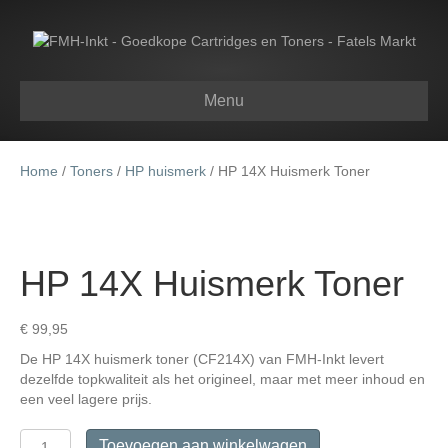
Menu
Home
/
Toners
/
HP huismerk
/ HP 14X Huismerk Toner
HP 14X Huismerk Toner
€
99,95
De HP 14X huismerk toner (CF214X) van FMH-Inkt levert
dezelfde topkwaliteit als het origineel, maar met meer inhoud en
een veel lagere prijs.
HP
Toevoegen aan winkelwagen