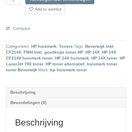
14X
Huismerk
Add to wishlist
Toner
aantal
Compare
Categorieën:
HP huismerk
,
Toners
Tags:
Beverwijk inkt
,
CF214X
,
FMH-Inkt
,
goedkope toner HP
,
HP 14X
,
HP 14X
CF214X huismerk toner
,
HP 14X huismerk
,
HP 14X toner
,
HP
LaserJet 700 toner
,
HP toner alternatief
,
huismerk toner
,
toner Beverwijk
Merk:
hp huismerk toner
Beschrijving
Beoordelingen (0)
Beschrijving