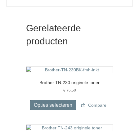
Gerelateerde
producten
Brother TN-230 originele toner
€
76,50
Dit
product
Opties selecteren
Compare
heeft
meerdere
variaties.
Deze
optie