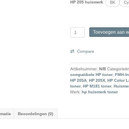
HP 205 huismerk
BK
Cy
HP
Toevoegen aan w
205
huismerk
toner
Compare
aantal
Artikelnummer:
N/B
Categorieë
compatibele HP toner
,
FMH-In
HP 205A
,
HP 205X
,
HP Color L
toner
,
HP M181 toner
,
Huismer
Merk:
hp huismerk toner
rmatie
Beoordelingen (0)