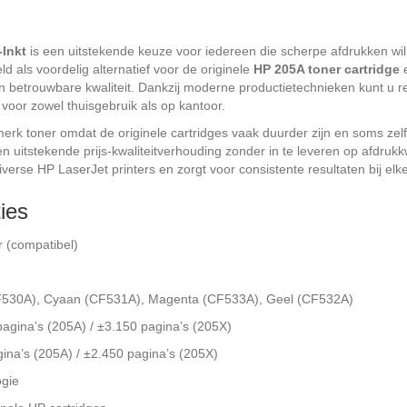
Inkt
is een uitstekende keuze voor iedereen die scherpe afdrukken wil
ld als voordelig alternatief voor de originele
HP 205A toner cartridge
 en betrouwbare kwaliteit. Dankzij moderne productietechnieken kunt u r
 voor zowel thuisgebruik als op kantoor.
merk toner omdat de originele cartridges vaak duurder zijn en soms ze
n uitstekende prijs-kwaliteitverhouding zonder in te leveren op afdrukk
rse HP LaserJet printers en zorgt voor consistente resultaten bij elke
ties
 (compatibel)
CF530A), Cyaan (CF531A), Magenta (CF533A), Geel (CF532A)
pagina’s (205A) / ±3.150 pagina’s (205X)
gina’s (205A) / ±2.450 pagina’s (205X)
ogie