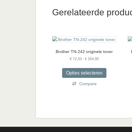
Gerelateerde produ
Brother TN-242 originele toner
Prijsklasse:
€
72,50
-
€
204,95
€ 72,50
Dit
tot
product
Opties selecteren
€ 204,95
heeft
Compare
meerdere
variaties.
Deze
optie
kan
gekozen
worden
op
de