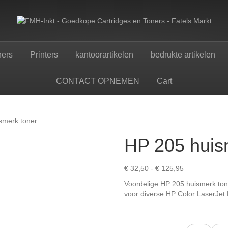
ners
Printers
kantoorartikelen
bedrukte artikelen
CONTACT OPNEMEN
Cart
smerk toner
HP 205 huis
Prijsklasse:
€
32,50
-
€
125,95
€ 32,50
Voordelige HP 205 huismerk tone
tot
voor diverse HP Color LaserJet P
€ 125,95