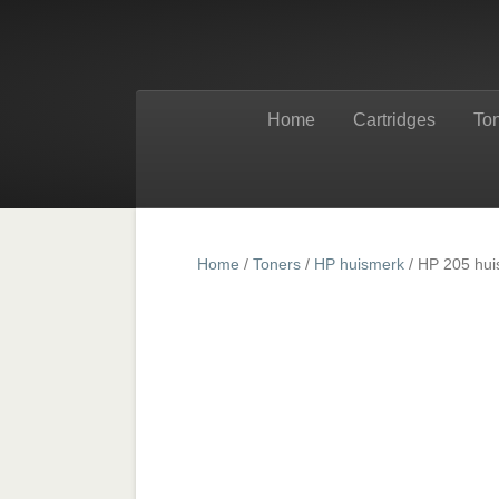
Home
Cartridges
To
Home
/
Toners
/
HP huismerk
/ HP 205 hui