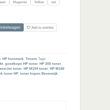
aan
Magenta
Yellow
set
inkelwagen
Add to wishlist
n:
HP huismerk
,
Toners
Tags:
kt
,
goedkope HP toner
,
HP 205 toner
,
aserJet toner
,
HP M154 toner
,
HP M180
k toner HP
,
toner kopen Beverwijk