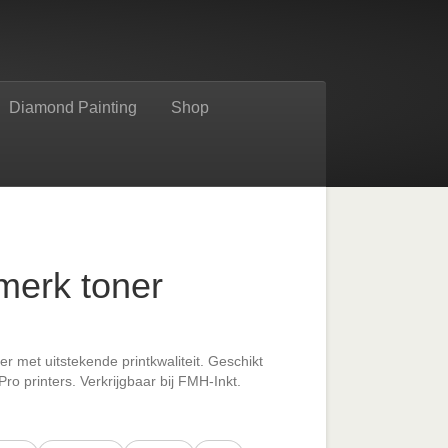
Diamond Painting
Shop
merk toner
r met uitstekende printkwaliteit. Geschikt
ro printers. Verkrijgbaar bij FMH-Inkt.