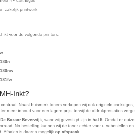
ginele HP cartridges
en zakelijk printwerk
hikt voor de volgende printers:
nw
M180n
M180nw
M181fw
MH-Inkt?
e centraal. Naast huismerk toners verkopen wij ook originele cartridges, 
er meer inhoud voor een lagere prijs, terwijl de afdrukprestaties vergeli
p
De Bazaar Beverwijk
, waar wij gevestigd zijn in
hal 5
. Omdat er duize
 voorraad. Na bestelling kunnen wij de toner echter voor u nabestellen en
d
. Afhalen is daarna mogelijk
op afspraak
.