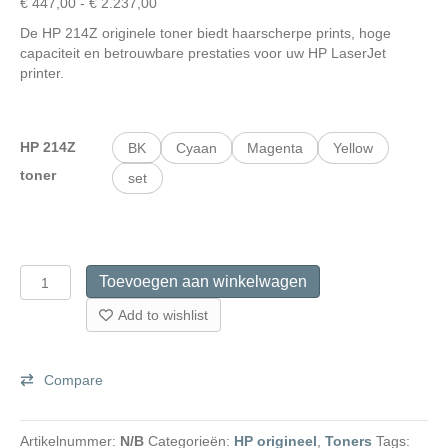
Prijsklasse:
€
447,00
-
€
2.237,00
€ 447,00
De HP 214Z originele toner biedt haarscherpe prints, hoge
tot
capaciteit en betrouwbare prestaties voor uw HP LaserJet
€ 2.237,00
printer.
HP 214Z
BK
Cyaan
Magenta
Yellow
toner
set
HP
Toevoegen aan winkelwagen
214Z
originele
Add to wishlist
toner
aantal
Compare
Artikelnummer:
N/B
Categorieën:
HP origineel
,
Toners
Tags: