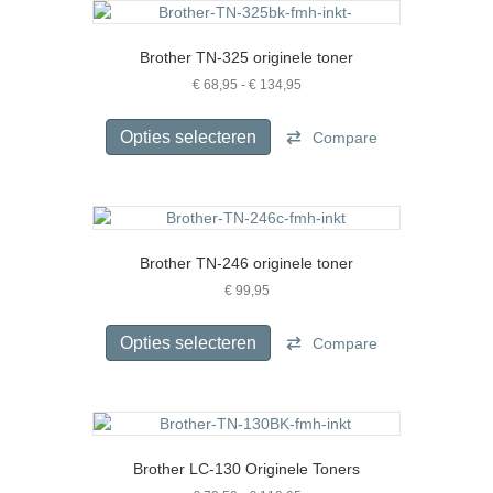
Deze
optie
Brother TN-325 originele toner
kan
gekozen
Prijsklasse:
€
68,95
-
€
134,95
€ 68,95
worden
Dit
tot
op
product
Opties selecteren
Compare
€ 134,95
de
heeft
productpagina
meerdere
variaties.
Deze
optie
Brother TN-246 originele toner
kan
gekozen
€
99,95
worden
Dit
op
product
Opties selecteren
Compare
de
heeft
productpagina
meerdere
variaties.
Deze
optie
Brother LC-130 Originele Toners
kan
gekozen