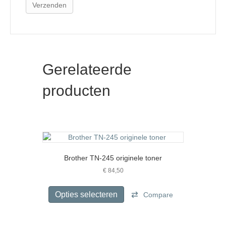
Gerelateerde
producten
Brother TN-245 originele toner
€
84,50
Dit
product
Opties selecteren
Compare
heeft
meerdere
variaties.