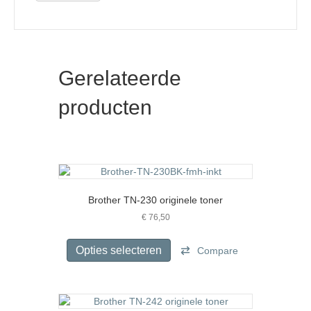
Gerelateerde
producten
Brother TN-230 originele toner
€
76,50
Dit
product
Opties selecteren
Compare
heeft
meerdere
variaties.
Deze