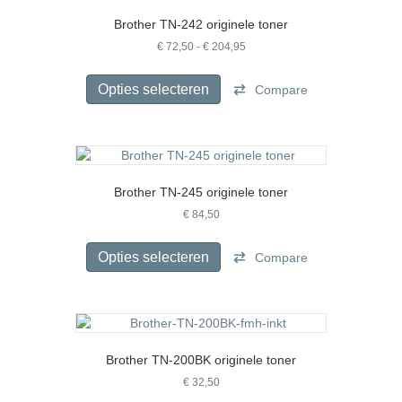
optie
Brother TN-242 originele toner
kan
gekozen
Prijsklasse:
€
72,50
-
€
204,95
€ 72,50
worden
Dit
tot
op
product
Opties selecteren
Compare
€ 204,95
de
heeft
productpagina
meerdere
variaties.
Deze
optie
Brother TN-245 originele toner
kan
gekozen
€
84,50
worden
Dit
op
product
Opties selecteren
Compare
de
heeft
productpagina
meerdere
variaties.
Deze
optie
Brother TN-200BK originele toner
kan
gekozen
€
32,50
worden