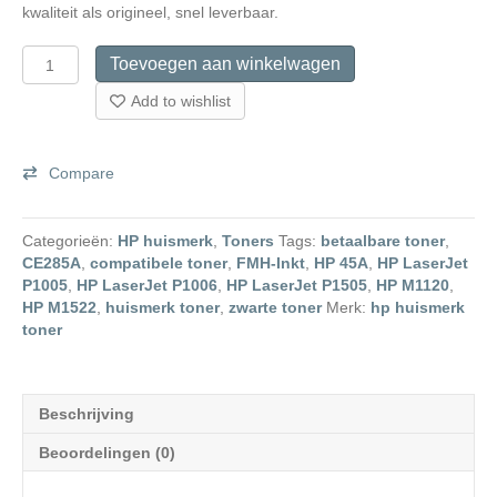
kwaliteit als origineel, snel leverbaar.
HP
Toevoegen aan winkelwagen
45A
Huismerk
Add to wishlist
Toner
aantal
Compare
Categorieën:
HP huismerk
,
Toners
Tags:
betaalbare toner
,
CE285A
,
compatibele toner
,
FMH-Inkt
,
HP 45A
,
HP LaserJet
P1005
,
HP LaserJet P1006
,
HP LaserJet P1505
,
HP M1120
,
HP M1522
,
huismerk toner
,
zwarte toner
Merk:
hp huismerk
toner
Beschrijving
Beoordelingen (0)