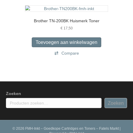
variaties.
Deze
optie
Brother TN-200BK Huismerk Toner
kan
gekozen
€
17,50
worden
op
Toevoegen aan winkelwagen
de
productpagina
Compare
Zoeken
Zoeken
© 2026 FMH-Inkt – Goedkope Cartridges en Toners – Fatels Markt
|