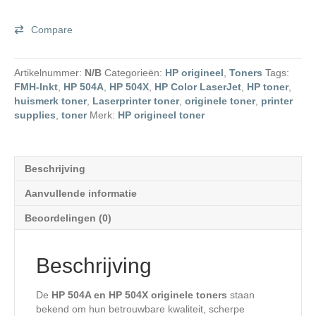
504X
originele
Compare
toners
aantal
Artikelnummer:
N/B
Categorieën:
HP origineel
,
Toners
Tags:
FMH-Inkt
,
HP 504A
,
HP 504X
,
HP Color LaserJet
,
HP toner
,
huismerk toner
,
Laserprinter toner
,
originele toner
,
printer
supplies
,
toner
Merk:
HP origineel toner
Beschrijving
Aanvullende informatie
Beoordelingen (0)
Beschrijving
De
HP 504A en HP 504X originele toners
staan
bekend om hun betrouwbare kwaliteit, scherpe