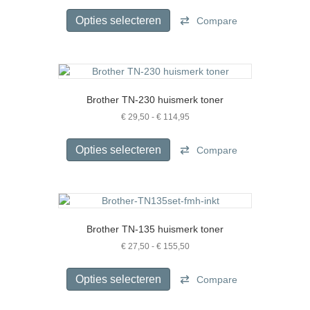
Dit
tot
product
Opties selecteren
Compare
€ 83,50
heeft
meerdere
variaties.
Deze
optie
Brother TN-230 huismerk toner
kan
gekozen
Prijsklasse:
€
29,50
-
€
114,95
€ 29,50
worden
Dit
tot
op
product
Opties selecteren
Compare
€ 114,95
de
heeft
productpagina
meerdere
variaties.
Deze
optie
Brother TN-135 huismerk toner
kan
gekozen
Prijsklasse:
€
27,50
-
€
155,50
€ 27,50
worden
Dit
tot
op
product
Opties selecteren
Compare
€ 155,50
de
heeft
productpagina
meerdere