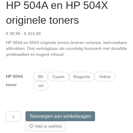
HP 504A en HP 504X
originele toners
Prijsklasse:
€
98,99
-
€
424,99
€ 98,99
HP 504A en 504X originele toners leveren scherpe, betrouwbare
tot
afdrukken. Ook verkrijgbaar als voordelig huismerk met dezelfde
€ 424,99
printkwaliteit en hogere inhoud.
HP 504A
BK
Cyaan
Magenta
Yellow
toner
set
HP
Toevoegen aan winkelwagen
504A
en
Add to wishlist
HP